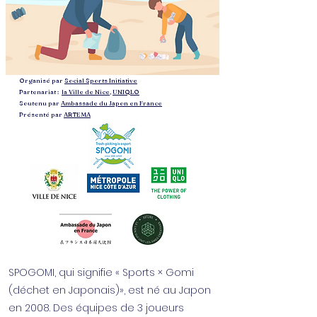
Organisé par
Social Sports Initiative
Partenariat :
la Ville de Nice
,
UNIQLO
Soutenu par
Ambassade du Japon en France
​Présenté par
ARTEMA
SPOGOMI, qui signifie « Sports × Gomi
(déchet en Japonais)», est né au Japon
en 2008. Des équipes de 3 joueurs