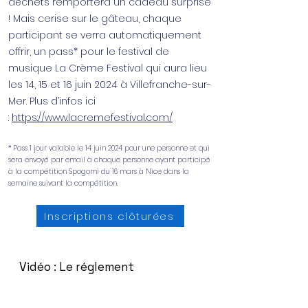
déchets remportera un cadeau surprise
! Mais cerise sur le gâteau, chaque
participant se verra automatiquement
offrir, un pass* pour le festival de
musique La Crème Festival qui aura lieu
les 14, 15 et 16 juin 2024 à Villefranche-sur-
Mer. Plus d’infos ici
:
https://www.lacremefestival.com/
* Pass 1 jour valable le 14 juin 2024 pour une personne et qui
sera envoyé par email à chaque personne ayant participé
à la compétition Spogomi du 16 mars à Nice dans la
semaine suivant la compétition.
Inscriptions clôturées
Vidéo : Le réglement