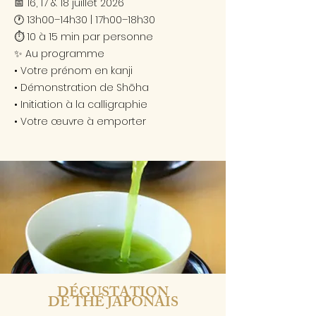
📅 16, 17 & 18 juillet 2026
🕐 13h00–14h30 | 17h00–18h30
⏱ 10 à 15 min par personne
✨ Au programme
• Votre prénom en kanji
• Démonstration de Shōha
• Initiation à la calligraphie
• Votre œuvre à emporter
DÉGUSTATION
DE THÉ JAPONAIS