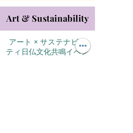
Art & Sustainability
Art & Sustainability
アート × サステナビリ
ティ日仏文化共鳴イベン
ト
プロジェクト
【開催概要】
本企画は、パリの歴史的名所「
Galerie
（ギャルリー・ヴィヴィエン
Vivienne
ヌ）」内にあるアートギャラリーを舞台
に、アートとサステナビリティが交差する
日仏文化共鳴イベントを開催するもので
す。
かつて日本を代表する偉大なデザイナー・
高田賢三（KENZO）氏がファッションショ
ーを行った象徴的な場所で、
アーティストの作品展示、ならびに環境配
慮型の商材展示販売を行い、芸術と持続可