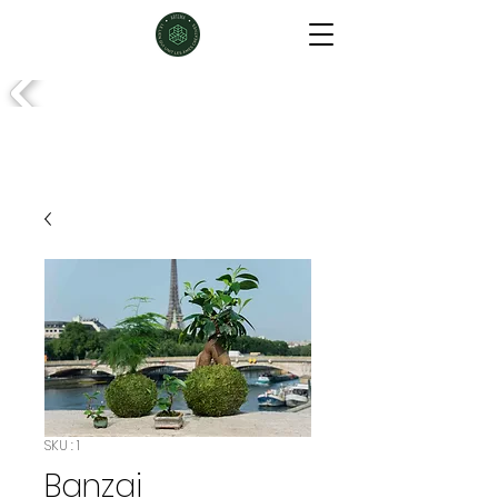
SKU : 1
Banzai