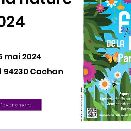
024
26 mai 2024
l 94230 Cachan
 l'evenement