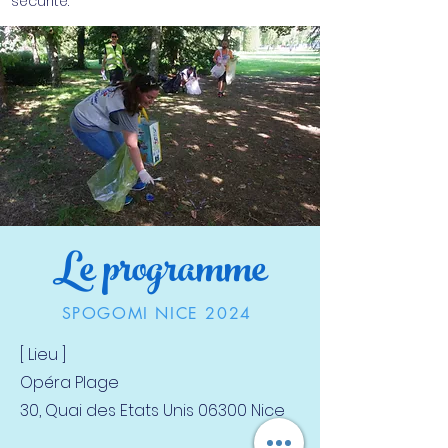
sécurité.
Le programme
SPOGOMI NICE 2024
[ Lieu ]
Opéra Plage
30, Quai des Etats Unis 06300 Nice